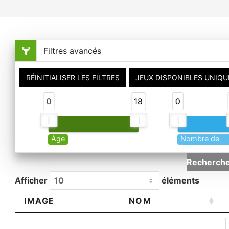
Filtres avancés
RÉINITIALISER LES FILTRES
JEUX DISPONIBLES UNIQ
0
18
0
Age
Nombre de
joueurs
Recherche
Afficher
éléments
IMAGE
NOM