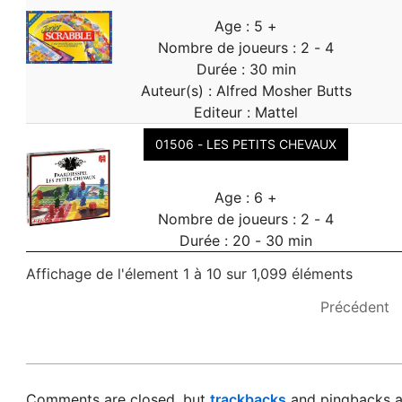
Age : 5 +
Nombre de joueurs : 2 - 4
Durée : 30 min
Auteur(s) : Alfred Mosher Butts
Editeur : Mattel
01506 - LES PETITS CHEVAUX
Age : 6 +
Nombre de joueurs : 2 - 4
Durée : 20 - 30 min
Affichage de l'élement 1 à 10 sur 1,099 éléments
Précédent
2023-
09-
Comments are closed, but
trackbacks
and pingbacks a